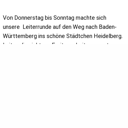
Von Donnerstag bis Sonntag machte sich
unsere Leiterrunde auf den Weg nach Baden-
Württemberg ins schöne Städtchen Heidelberg.
Leiter, die nicht am Freitag arbeiten mussten,
konnten bereits die Unterkunft und die
Umgebung in Heidelberg unsicher machen. Eine
Leiterfahrt besteht in der Regel aus einer
Leiteraufnahme, einem Leiterversprechen und
vielen Spaßaktionen, die von der
Stammesleitung geplant werden. Diese
Leiterfahrt sollte anders sein. Ein Team X
gründete sich, das sich für die Leiterrunde die
Spaßaktionen, ja sogar eine richtige Spielidee