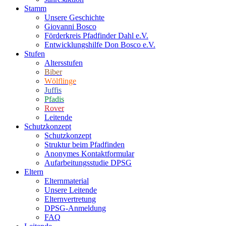
Stamm
Unsere Geschichte
Giovanni Bosco
Förderkreis Pfadfinder Dahl e.V.
Entwicklungshilfe Don Bosco e.V.
Stufen
Altersstufen
Biber
Wölflinge
Juffis
Pfadis
Rover
Leitende
Schutzkonzept
Schutzkonzept
Struktur beim Pfadfinden
Anonymes Kontaktformular
Aufarbeitungsstudie DPSG
Eltern
Elternmaterial
Unsere Leitende
Elternvertretung
DPSG-Anmeldung
FAQ