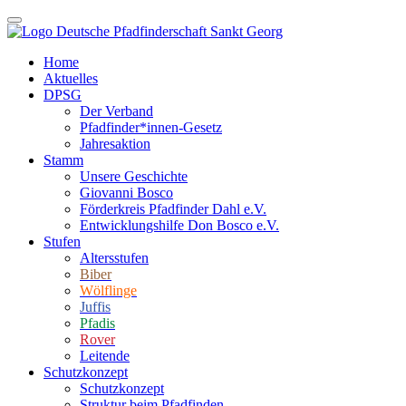
Home
Aktuelles
DPSG
Der Verband
Pfadfinder*innen-Gesetz
Jahresaktion
Stamm
Unsere Geschichte
Giovanni Bosco
Förderkreis Pfadfinder Dahl e.V.
Entwicklungshilfe Don Bosco e.V.
Stufen
Altersstufen
Biber
Wölflinge
Juffis
Pfadis
Rover
Leitende
Schutzkonzept
Schutzkonzept
Struktur beim Pfadfinden