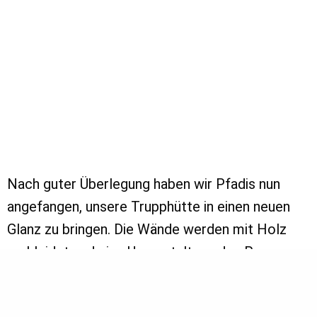
Nach guter Überlegung haben wir Pfadis nun
angefangen, unsere Trupphütte in einen neuen
Glanz zu bringen. Die Wände werden mit Holz
verkleidet und eine Umgestaltung des Raumes
ist auch geplant .Außerdem sollen neue, fest
installierte Sitzbänke für mehr Platz in der Hütte