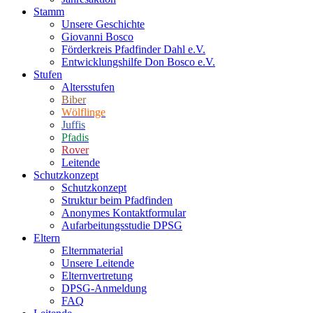
Stamm
Unsere Geschichte
Giovanni Bosco
Förderkreis Pfadfinder Dahl e.V.
Entwicklungshilfe Don Bosco e.V.
Stufen
Altersstufen
Biber
Wölflinge
Juffis
Pfadis
Rover
Leitende
Schutzkonzept
Schutzkonzept
Struktur beim Pfadfinden
Anonymes Kontaktformular
Aufarbeitungsstudie DPSG
Eltern
Elternmaterial
Unsere Leitende
Elternvertretung
DPSG-Anmeldung
FAQ