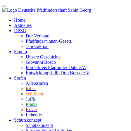
Home
Aktuelles
DPSG
Der Verband
Pfadfinder*innen-Gesetz
Jahresaktion
Stamm
Unsere Geschichte
Giovanni Bosco
Förderkreis Pfadfinder Dahl e.V.
Entwicklungshilfe Don Bosco e.V.
Stufen
Altersstufen
Biber
Wölflinge
Juffis
Pfadis
Rover
Leitende
Schutzkonzept
Schutzkonzept
Struktur beim Pfadfinden