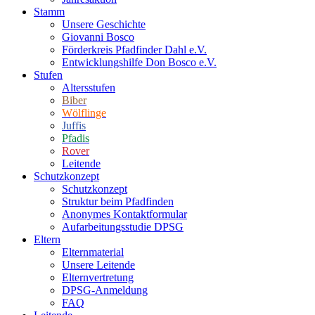
Stamm
Unsere Geschichte
Giovanni Bosco
Förderkreis Pfadfinder Dahl e.V.
Entwicklungshilfe Don Bosco e.V.
Stufen
Altersstufen
Biber
Wölflinge
Juffis
Pfadis
Rover
Leitende
Schutzkonzept
Schutzkonzept
Struktur beim Pfadfinden
Anonymes Kontaktformular
Aufarbeitungsstudie DPSG
Eltern
Elternmaterial
Unsere Leitende
Elternvertretung
DPSG-Anmeldung
FAQ