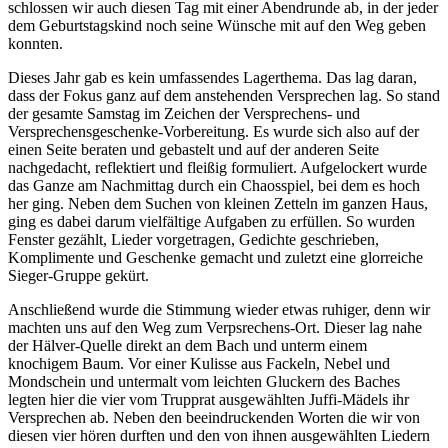
schlossen wir auch diesen Tag mit einer Abendrunde ab, in der jeder
dem Geburtstagskind noch seine Wünsche mit auf den Weg geben
konnten.
Dieses Jahr gab es kein umfassendes Lagerthema. Das lag daran,
dass der Fokus ganz auf dem anstehenden Versprechen lag. So stand
der gesamte Samstag im Zeichen der Versprechens- und
Versprechensgeschenke-Vorbereitung. Es wurde sich also auf der
einen Seite beraten und gebastelt und auf der anderen Seite
nachgedacht, reflektiert und fleißig formuliert. Aufgelockert wurde
das Ganze am Nachmittag durch ein Chaosspiel, bei dem es hoch
her ging. Neben dem Suchen von kleinen Zetteln im ganzen Haus,
ging es dabei darum vielfältige Aufgaben zu erfüllen. So wurden
Fenster gezählt, Lieder vorgetragen, Gedichte geschrieben,
Komplimente und Geschenke gemacht und zuletzt eine glorreiche
Sieger-Gruppe gekürt.
Anschließend wurde die Stimmung wieder etwas ruhiger, denn wir
machten uns auf den Weg zum Verpsrechens-Ort. Dieser lag nahe
der Hälver-Quelle direkt an dem Bach und unterm einem
knochigem Baum. Vor einer Kulisse aus Fackeln, Nebel und
Mondschein und untermalt vom leichten Gluckern des Baches
legten hier die vier vom Trupprat ausgewählten Juffi-Mädels ihr
Versprechen ab. Neben den beeindruckenden Worten die wir von
diesen vier hören durften und den von ihnen ausgewählten Liedern