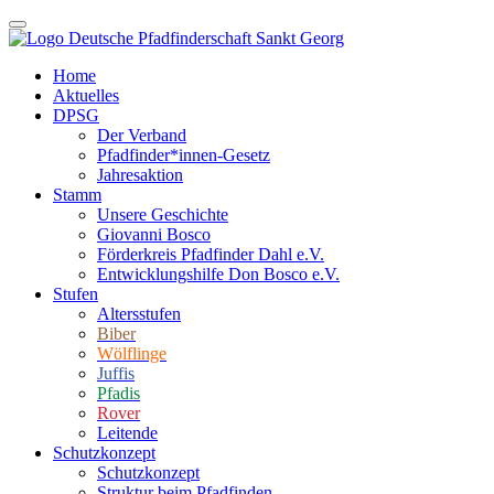
Home
Aktuelles
DPSG
Der Verband
Pfadfinder*innen-Gesetz
Jahresaktion
Stamm
Unsere Geschichte
Giovanni Bosco
Förderkreis Pfadfinder Dahl e.V.
Entwicklungshilfe Don Bosco e.V.
Stufen
Altersstufen
Biber
Wölflinge
Juffis
Pfadis
Rover
Leitende
Schutzkonzept
Schutzkonzept
Struktur beim Pfadfinden