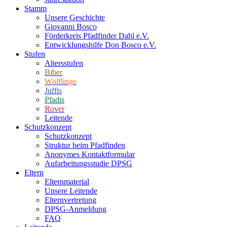
Stamm
Unsere Geschichte
Giovanni Bosco
Förderkreis Pfadfinder Dahl e.V.
Entwicklungshilfe Don Bosco e.V.
Stufen
Altersstufen
Biber
Wölflinge
Juffis
Pfadis
Rover
Leitende
Schutzkonzept
Schutzkonzept
Struktur beim Pfadfinden
Anonymes Kontaktformular
Aufarbeitungsstudie DPSG
Eltern
Elternmaterial
Unsere Leitende
Elternvertretung
DPSG-Anmeldung
FAQ