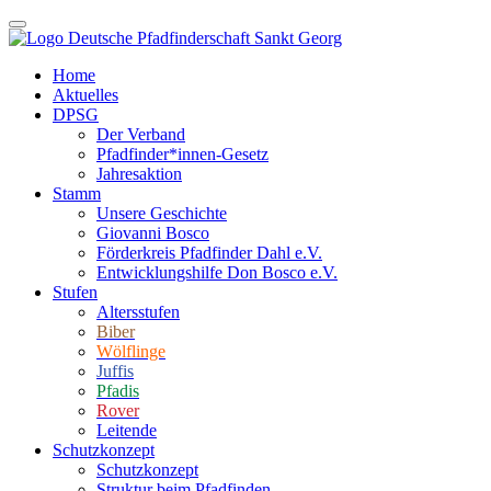
Home
Aktuelles
DPSG
Der Verband
Pfadfinder*innen-Gesetz
Jahresaktion
Stamm
Unsere Geschichte
Giovanni Bosco
Förderkreis Pfadfinder Dahl e.V.
Entwicklungshilfe Don Bosco e.V.
Stufen
Altersstufen
Biber
Wölflinge
Juffis
Pfadis
Rover
Leitende
Schutzkonzept
Schutzkonzept
Struktur beim Pfadfinden