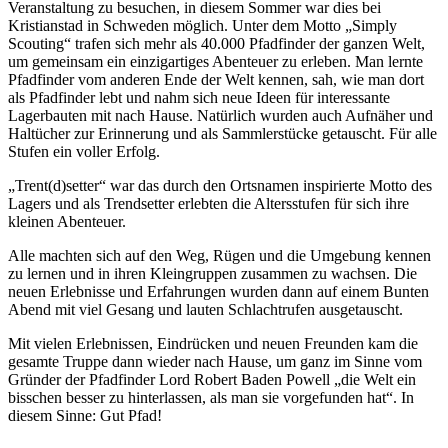
Veranstaltung zu besuchen, in diesem Sommer war dies bei
Kristianstad in Schweden möglich. Unter dem Motto „Simply
Scouting“ trafen sich mehr als 40.000 Pfadfinder der ganzen Welt,
um gemeinsam ein einzigartiges Abenteuer zu erleben. Man lernte
Pfadfinder vom anderen Ende der Welt kennen, sah, wie man dort
als Pfadfinder lebt und nahm sich neue Ideen für interessante
Lagerbauten mit nach Hause. Natürlich wurden auch Aufnäher und
Haltücher zur Erinnerung und als Sammlerstücke getauscht. Für alle
Stufen ein voller Erfolg.
„Trent(d)setter“ war das durch den Ortsnamen inspirierte Motto des
Lagers und als Trendsetter erlebten die Altersstufen für sich ihre
kleinen Abenteuer.
Alle machten sich auf den Weg, Rügen und die Umgebung kennen
zu lernen und in ihren Kleingruppen zusammen zu wachsen. Die
neuen Erlebnisse und Erfahrungen wurden dann auf einem Bunten
Abend mit viel Gesang und lauten Schlachtrufen ausgetauscht.
Mit vielen Erlebnissen, Eindrücken und neuen Freunden kam die
gesamte Truppe dann wieder nach Hause, um ganz im Sinne vom
Gründer der Pfadfinder Lord Robert Baden Powell „die Welt ein
bisschen besser zu hinterlassen, als man sie vorgefunden hat“. In
diesem Sinne: Gut Pfad!