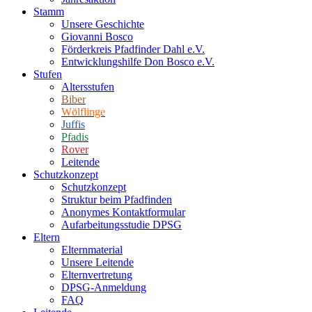
Stamm
Unsere Geschichte
Giovanni Bosco
Förderkreis Pfadfinder Dahl e.V.
Entwicklungshilfe Don Bosco e.V.
Stufen
Altersstufen
Biber
Wölflinge
Juffis
Pfadis
Rover
Leitende
Schutzkonzept
Schutzkonzept
Struktur beim Pfadfinden
Anonymes Kontaktformular
Aufarbeitungsstudie DPSG
Eltern
Elternmaterial
Unsere Leitende
Elternvertretung
DPSG-Anmeldung
FAQ