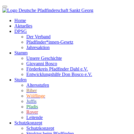
Home
Aktuelles
DPSG
Der Verband
Pfadfinder*innen-Gesetz
Jahresaktion
Stamm
Unsere Geschichte
Giovanni Bosco
Förderkreis Pfadfinder Dahl e.V.
Entwicklungshilfe Don Bosco e.V.
Stufen
Altersstufen
Biber
Wölflinge
Juffis
Pfadis
Rover
Leitende
Schutzkonzept
Schutzkonzept
Struktur beim Pfadfinden