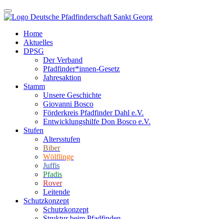
Home
Aktuelles
DPSG
Der Verband
Pfadfinder*innen-Gesetz
Jahresaktion
Stamm
Unsere Geschichte
Giovanni Bosco
Förderkreis Pfadfinder Dahl e.V.
Entwicklungshilfe Don Bosco e.V.
Stufen
Altersstufen
Biber
Wölflinge
Juffis
Pfadis
Rover
Leitende
Schutzkonzept
Schutzkonzept
Struktur beim Pfadfinden