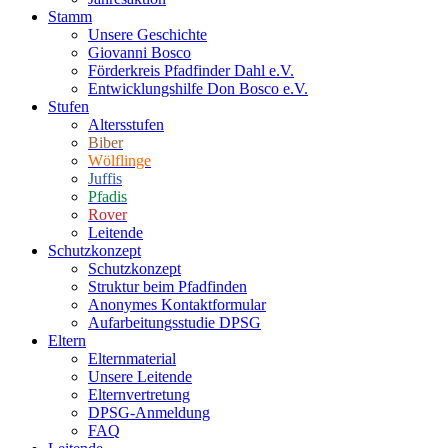
Stamm
Unsere Geschichte
Giovanni Bosco
Förderkreis Pfadfinder Dahl e.V.
Entwicklungshilfe Don Bosco e.V.
Stufen
Altersstufen
Biber
Wölflinge
Juffis
Pfadis
Rover
Leitende
Schutzkonzept
Schutzkonzept
Struktur beim Pfadfinden
Anonymes Kontaktformular
Aufarbeitungsstudie DPSG
Eltern
Elternmaterial
Unsere Leitende
Elternvertretung
DPSG-Anmeldung
FAQ