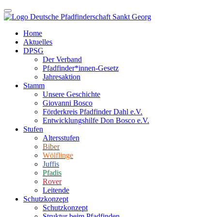
Home
Aktuelles
DPSG
Der Verband
Pfadfinder*innen-Gesetz
Jahresaktion
Stamm
Unsere Geschichte
Giovanni Bosco
Förderkreis Pfadfinder Dahl e.V.
Entwicklungshilfe Don Bosco e.V.
Stufen
Altersstufen
Biber
Wölflinge
Juffis
Pfadis
Rover
Leitende
Schutzkonzept
Schutzkonzept
Struktur beim Pfadfinden