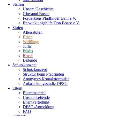
Stamm
Unsere Geschichte
Giovanni Bosco
Förderkreis Pfadfinder Dahl e.V.
Entwicklungshilfe Don Bosco e.V.
Stufen
Altersstufen
Biber
Wölflinge
Juffis
Pfadis
Rover
Leitende
Schutzkonzept
Schutzkonzept
Struktur beim Pfadfinden
Anonymes Kontaktformular
Aufarbeitungsstudie DPSG
Eltern
Elternmaterial
Unsere Leitende
Elternvertretung
DPSG-Anmeldung
FAQ