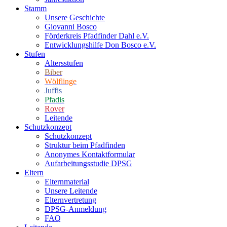
Stamm
Unsere Geschichte
Giovanni Bosco
Förderkreis Pfadfinder Dahl e.V.
Entwicklungshilfe Don Bosco e.V.
Stufen
Altersstufen
Biber
Wölflinge
Juffis
Pfadis
Rover
Leitende
Schutzkonzept
Schutzkonzept
Struktur beim Pfadfinden
Anonymes Kontaktformular
Aufarbeitungsstudie DPSG
Eltern
Elternmaterial
Unsere Leitende
Elternvertretung
DPSG-Anmeldung
FAQ