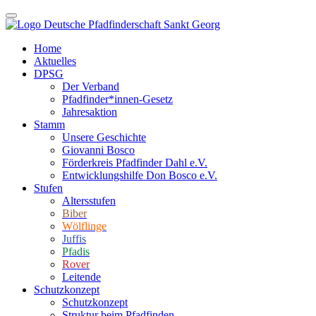
Home
Aktuelles
DPSG
Der Verband
Pfadfinder*innen-Gesetz
Jahresaktion
Stamm
Unsere Geschichte
Giovanni Bosco
Förderkreis Pfadfinder Dahl e.V.
Entwicklungshilfe Don Bosco e.V.
Stufen
Altersstufen
Biber
Wölflinge
Juffis
Pfadis
Rover
Leitende
Schutzkonzept
Schutzkonzept
Struktur beim Pfadfinden