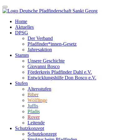
Home
Aktuelles
DPSG
Der Verband
Pfadfinder*innen-Gesetz
Jahresaktion
Stamm
Unsere Geschichte
Giovanni Bosco
Förderkreis Pfadfinder Dahl e.V.
Entwicklungshilfe Don Bosco e.V.
Stufen
Altersstufen
Biber
Wölflinge
Juffis
Pfadis
Rover
Leitende
Schutzkonzept
Schutzkonzept
Struktur beim Pfadfinden