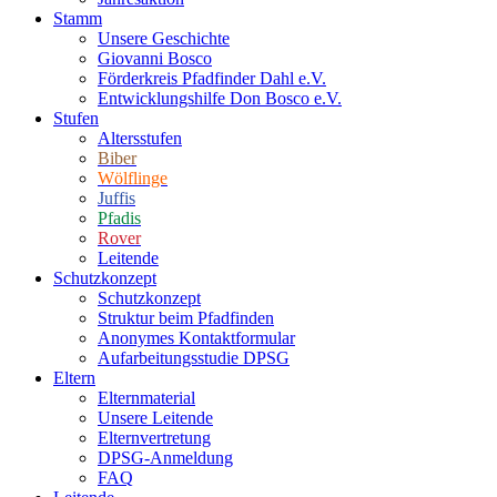
Stamm
Unsere Geschichte
Giovanni Bosco
Förderkreis Pfadfinder Dahl e.V.
Entwicklungshilfe Don Bosco e.V.
Stufen
Altersstufen
Biber
Wölflinge
Juffis
Pfadis
Rover
Leitende
Schutzkonzept
Schutzkonzept
Struktur beim Pfadfinden
Anonymes Kontaktformular
Aufarbeitungsstudie DPSG
Eltern
Elternmaterial
Unsere Leitende
Elternvertretung
DPSG-Anmeldung
FAQ