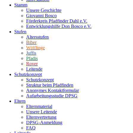
Stamm
Unsere Geschichte
Giovanni Bosco
Förderkreis Pfadfinder Dahl e.V.
Entwicklungshilfe Don Bosco e.V.
Stufen
Altersstufen
Biber
Wölflinge
Juffis
Pfadis
Rover
Leitende
Schutzkonzept
Schutzkonzept
Struktur beim Pfadfinden
Anonymes Kontaktformular
Aufarbeitungsstudie DPSG
Eltern
Elternmaterial
Unsere Leitende
Elternvertretung
DPSG-Anmeldung
FAQ