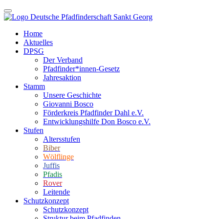
Home
Aktuelles
DPSG
Der Verband
Pfadfinder*innen-Gesetz
Jahresaktion
Stamm
Unsere Geschichte
Giovanni Bosco
Förderkreis Pfadfinder Dahl e.V.
Entwicklungshilfe Don Bosco e.V.
Stufen
Altersstufen
Biber
Wölflinge
Juffis
Pfadis
Rover
Leitende
Schutzkonzept
Schutzkonzept
Struktur beim Pfadfinden