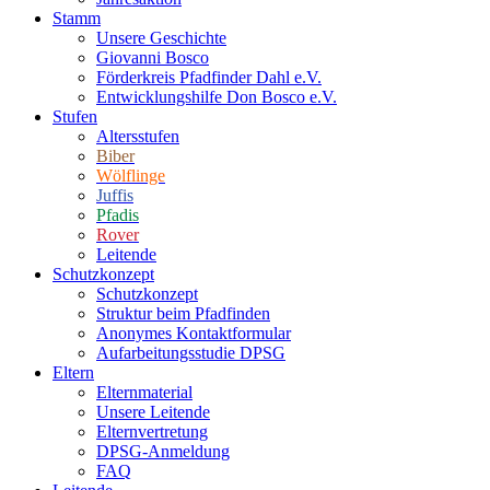
Stamm
Unsere Geschichte
Giovanni Bosco
Förderkreis Pfadfinder Dahl e.V.
Entwicklungshilfe Don Bosco e.V.
Stufen
Altersstufen
Biber
Wölflinge
Juffis
Pfadis
Rover
Leitende
Schutzkonzept
Schutzkonzept
Struktur beim Pfadfinden
Anonymes Kontaktformular
Aufarbeitungsstudie DPSG
Eltern
Elternmaterial
Unsere Leitende
Elternvertretung
DPSG-Anmeldung
FAQ