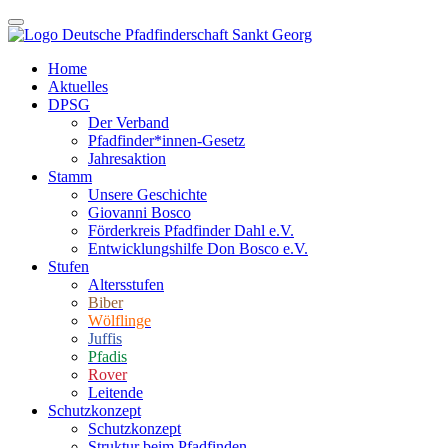
Home
Aktuelles
DPSG
Der Verband
Pfadfinder*innen-Gesetz
Jahresaktion
Stamm
Unsere Geschichte
Giovanni Bosco
Förderkreis Pfadfinder Dahl e.V.
Entwicklungshilfe Don Bosco e.V.
Stufen
Altersstufen
Biber
Wölflinge
Juffis
Pfadis
Rover
Leitende
Schutzkonzept
Schutzkonzept
Struktur beim Pfadfinden