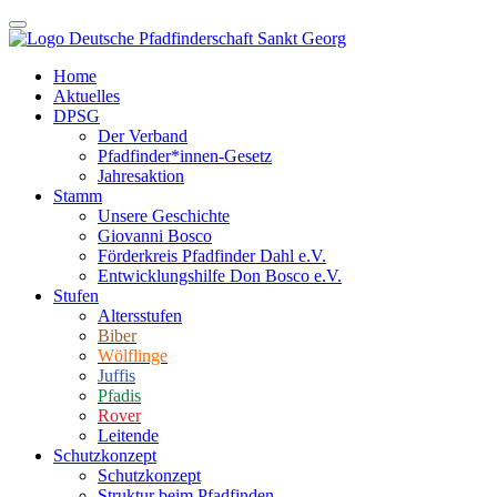
Home
Aktuelles
DPSG
Der Verband
Pfadfinder*innen-Gesetz
Jahresaktion
Stamm
Unsere Geschichte
Giovanni Bosco
Förderkreis Pfadfinder Dahl e.V.
Entwicklungshilfe Don Bosco e.V.
Stufen
Altersstufen
Biber
Wölflinge
Juffis
Pfadis
Rover
Leitende
Schutzkonzept
Schutzkonzept
Struktur beim Pfadfinden