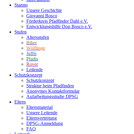
Stamm
Unsere Geschichte
Giovanni Bosco
Förderkreis Pfadfinder Dahl e.V.
Entwicklungshilfe Don Bosco e.V.
Stufen
Altersstufen
Biber
Wölflinge
Juffis
Pfadis
Rover
Leitende
Schutzkonzept
Schutzkonzept
Struktur beim Pfadfinden
Anonymes Kontaktformular
Aufarbeitungsstudie DPSG
Eltern
Elternmaterial
Unsere Leitende
Elternvertretung
DPSG-Anmeldung
FAQ