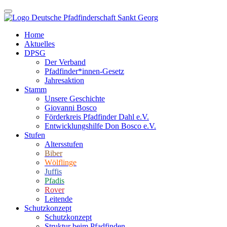
Home
Aktuelles
DPSG
Der Verband
Pfadfinder*innen-Gesetz
Jahresaktion
Stamm
Unsere Geschichte
Giovanni Bosco
Förderkreis Pfadfinder Dahl e.V.
Entwicklungshilfe Don Bosco e.V.
Stufen
Altersstufen
Biber
Wölflinge
Juffis
Pfadis
Rover
Leitende
Schutzkonzept
Schutzkonzept
Struktur beim Pfadfinden