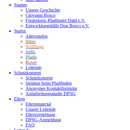
Stamm
Unsere Geschichte
Giovanni Bosco
Förderkreis Pfadfinder Dahl e.V.
Entwicklungshilfe Don Bosco e.V.
Stufen
Altersstufen
Biber
Wölflinge
Juffis
Pfadis
Rover
Leitende
Schutzkonzept
Schutzkonzept
Struktur beim Pfadfinden
Anonymes Kontaktformular
Aufarbeitungsstudie DPSG
Eltern
Elternmaterial
Unsere Leitende
Elternvertretung
DPSG-Anmeldung
FAQ