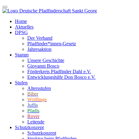
Home
Aktuelles
DPSG
Der Verband
Pfadfinder*innen-Gesetz
Jahresaktion
Stamm
Unsere Geschichte
Giovanni Bosco
Förderkreis Pfadfinder Dahl e.V.
Entwicklungshilfe Don Bosco e.V.
Stufen
Altersstufen
Biber
Wölflinge
Juffis
Pfadis
Rover
Leitende
Schutzkonzept
Schutzkonzept
Struktur beim Pfadfinden