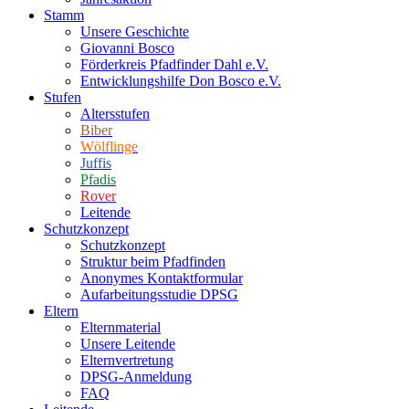
Stamm
Unsere Geschichte
Giovanni Bosco
Förderkreis Pfadfinder Dahl e.V.
Entwicklungshilfe Don Bosco e.V.
Stufen
Altersstufen
Biber
Wölflinge
Juffis
Pfadis
Rover
Leitende
Schutzkonzept
Schutzkonzept
Struktur beim Pfadfinden
Anonymes Kontaktformular
Aufarbeitungsstudie DPSG
Eltern
Elternmaterial
Unsere Leitende
Elternvertretung
DPSG-Anmeldung
FAQ