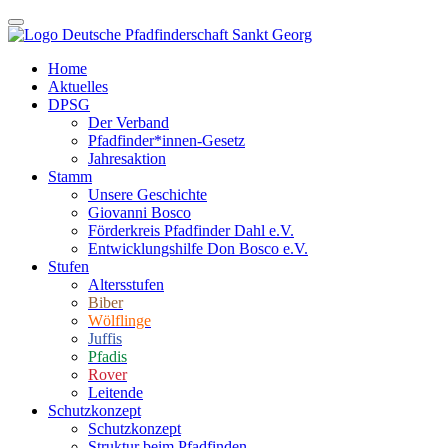
Home
Aktuelles
DPSG
Der Verband
Pfadfinder*innen-Gesetz
Jahresaktion
Stamm
Unsere Geschichte
Giovanni Bosco
Förderkreis Pfadfinder Dahl e.V.
Entwicklungshilfe Don Bosco e.V.
Stufen
Altersstufen
Biber
Wölflinge
Juffis
Pfadis
Rover
Leitende
Schutzkonzept
Schutzkonzept
Struktur beim Pfadfinden