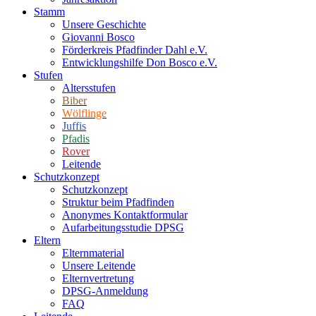
Stamm
Unsere Geschichte
Giovanni Bosco
Förderkreis Pfadfinder Dahl e.V.
Entwicklungshilfe Don Bosco e.V.
Stufen
Altersstufen
Biber
Wölflinge
Juffis
Pfadis
Rover
Leitende
Schutzkonzept
Schutzkonzept
Struktur beim Pfadfinden
Anonymes Kontaktformular
Aufarbeitungsstudie DPSG
Eltern
Elternmaterial
Unsere Leitende
Elternvertretung
DPSG-Anmeldung
FAQ