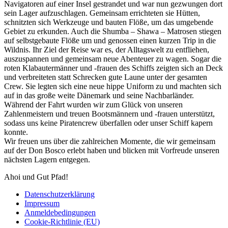
Navigatoren auf einer Insel gestrandet und war nun gezwungen dort
sein Lager aufzuschlagen. Gemeinsam errichteten sie Hütten,
schnitzten sich Werkzeuge und bauten Flöße, um das umgebende
Gebiet zu erkunden. Auch die Shumba – Shawa – Matrosen stiegen
auf selbstgebaute Flöße um und genossen einen kurzen Trip in die
Wildnis. Ihr Ziel der Reise war es, der Alltagswelt zu entfliehen,
auszuspannen und gemeinsam neue Abenteuer zu wagen. Sogar die
roten Klabautermänner und -frauen des Schiffs zeigten sich an Deck
und verbreiteten statt Schrecken gute Laune unter der gesamten
Crew. Sie legten sich eine neue hippe Uniform zu und machten sich
auf in das große weite Dänemark und seine Nachbarländer.
Während der Fahrt wurden wir zum Glück von unseren
Zahlenmeistern und treuen Bootsmännern und -frauen unterstützt,
sodass uns keine Piratencrew überfallen oder unser Schiff kapern
konnte.
Wir freuen uns über die zahlreichen Momente, die wir gemeinsam
auf der Don Bosco erlebt haben und blicken mit Vorfreude unseren
nächsten Lagern entgegen.
Ahoi und Gut Pfad!
Datenschutzerklärung
Impressum
Anmeldebedingungen
Cookie-Richtlinie (EU)