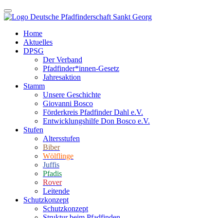
Home
Aktuelles
DPSG
Der Verband
Pfadfinder*innen-Gesetz
Jahresaktion
Stamm
Unsere Geschichte
Giovanni Bosco
Förderkreis Pfadfinder Dahl e.V.
Entwicklungshilfe Don Bosco e.V.
Stufen
Altersstufen
Biber
Wölflinge
Juffis
Pfadis
Rover
Leitende
Schutzkonzept
Schutzkonzept
Struktur beim Pfadfinden