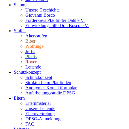
Stamm
Unsere Geschichte
Giovanni Bosco
Förderkreis Pfadfinder Dahl e.V.
Entwicklungshilfe Don Bosco e.V.
Stufen
Altersstufen
Biber
Wölflinge
Juffis
Pfadis
Rover
Leitende
Schutzkonzept
Schutzkonzept
Struktur beim Pfadfinden
Anonymes Kontaktformular
Aufarbeitungsstudie DPSG
Eltern
Elternmaterial
Unsere Leitende
Elternvertretung
DPSG-Anmeldung
FAQ